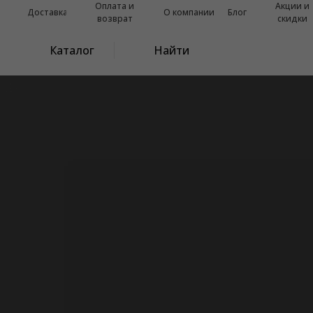
Оплата и
Акции и
Доставка
О компании
Блог
возврат
скидки
Каталог
Найти