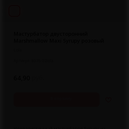
Мастурбатор двусторонний
Marshmallow Maxi Syrupy розовый
Lola
Артикул:
8076-02lola
руб.
64,90
В корзину
Нереалистичный мастурбатор Syrupy из