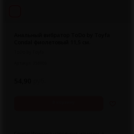
Анальный вибратор ToDo by Toyfa
Condal фиолетовый 11,5 см.
ToDo by Toyfa
Артикул:
358006
руб.
54,90
В корзину
Condal Игрушка наполняет изнутри, а