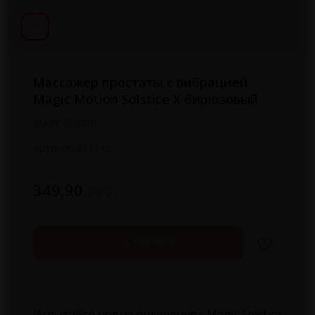
Массажер простаты с вибрацией
Magic Motion Solstice X бирюзовый
Magic Motion
Артикул:
861142
руб.
349,90
В корзину
Испытайте новые ощущения с Magic Solstice