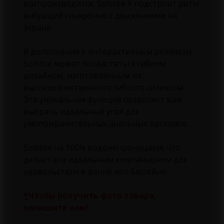
воспроизводится, Solstice X подстроит ритм
вибраций синхронно с движениями на
экране.
В дополнение к интерактивным режимам
Solstice может похвастаться гибким
дизайном, изготовленным из
высококачественного гибкого силикона.
Эта уникальная функция позволяет вам
выбрать идеальный угол для
умопомрачительных анальных оргазмов.
Solstice на 100% водонепроницаем, что
делает его идеальным компаньоном для
удовольствия в ванне или бассейне.
*
Чтобы получить фото товара,
напишите нам!