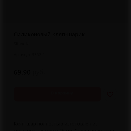
Силиконовый кляп-шарик
Sitabella
Артикул:
3352-1
руб.
69,90
В корзину
Кляп-шар полностью изготовлен из
силикона, диаметр 45 мм. Сфера имеет три