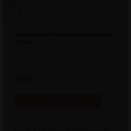
Наручники с бантиками из эко-кожи
черные
BDSM Арсенал
Артикул:
50007ars
руб.
49,90
В корзину
Красивые и функциональные наручники