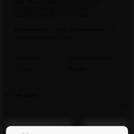
пар, так и для ценителей БДСМ-игр.
Погрузитесь в мир пикантных
удовольствий! Вместе с Pecado.
Длина манжет – 15 см, ширина манжет – 4
см, длина сцепки – 14 см.
Материал
Натуральная кожа
Страна
Россия
С этим берут
О магазине
Каталог