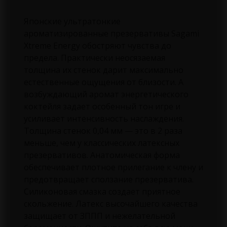
Японские ультратонкие
ароматизированные презервативы Sagami
Xtreme Energy обостряют чувства до
предела. Практически неосязаемая
толщина их стенок дарит максимально
естественные ощущения от близости. А
возбуждающий аромат энергетического
коктейля задает особенный тон игре и
усиливает интенсивность наслаждения.
Толщина стенок 0,04 мм — это в 2 раза
меньше, чем у классических латексных
презервативов. Анатомическая форма
обеспечивает плотное прилегание к члену и
предотвращает сползание презерватива.
Силиконовая смазка создает приятное
скольжение. Латекс высочайшего качества
защищает от ЗППП и нежелательной