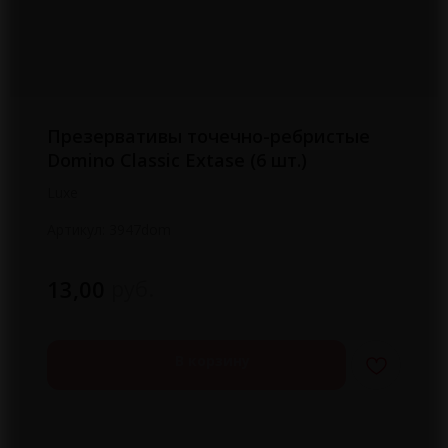
Презервативы точечно-ребристые
Domino Classic Extase (6 шт.)
Luxe
Артикул:
3947dom
руб.
13,00
В корзину