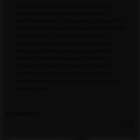
Большой и черный… Кто это? Пришло
время воплотить потайные желания с
участием мулата. Заставь ее содрогаться от
вожделения, когда она увидит презерватив
Luxe BLACK ULTIMATE Грива Мулата.
Многообещающий рельеф стимулирует
самые чувствительные зоны, а свежий
аромат яблока пробуждает фантазию.
Широкое кольцо с мягкими шипами и
шарики гарантированно сделают секс
незабываемым - пора расширить границы
наслаждения.
С этим берут