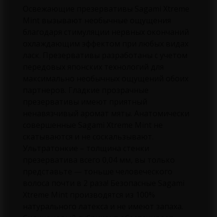
Освежающие презервативы Sagami Xtreme
Mint вызывают необычные ощущения
благодаря стимуляции нервных окончаний
охлаждающим эффектом при любых видах
ласк. Презервативы разработаны с учетом
передовых японских технологий для
максимально необычных ощущений обоих
партнеров. Гладкие прозрачные
презервативы имеют приятный
ненавязчивый аромат мяты. Анатомически
совершенные Sagami Xtreme Mint не
скатываются и не соскальзывают.
Ультратонкие – толщина стенки
презерватива всего 0,04 мм, вы только
представьте — тоньше человеческого
волоса почти в 2 раза! Безопасные Sagami
Xtreme Mint производятся из 100%
натурального латекса и не имеют запаха.