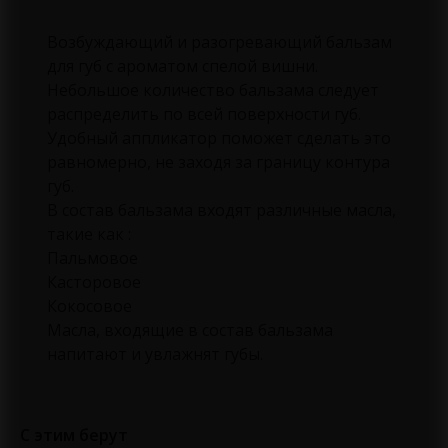
Возбуждающий и разогревающий бальзам
для губ с ароматом спелой вишни.
Небольшое количество бальзама следует
распределить по всей поверхности губ.
Удобный аппликатор поможет сделать это
равномерно, не заходя за границу контура
губ.
В состав бальзама входят различные масла,
такие как :
Пальмовое
Касторовое
Кокосовое
Масла, входящие в состав бальзама
напитают и увлажнят губы.
С этим берут