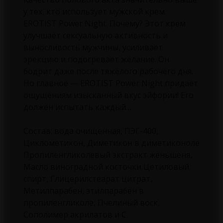
у тех, кто использует мужской крем
EROTIST Power Night. Почему? Этот крем
улучшает сексуальную активность и
выносливость мужчины, усиливает
эрекцию и подогревает желание. Он
бодрит даже после тяжёлого рабочего дня.
Но главное — EROTIST Power Night придаёт
ощущениям изысканный вкус эйфории! Его
должен испытать каждый…
Состав: вода очищенная, ПЭГ-400,
Циклометикон, Диметикон в диметиконоле
Пропиленгликолевый экстракт женьшеня,
Масло виноградной косточки Цетиловый
спирт, Глицерилстеарат цитрат,
Метилпарабен, этилпарабен в
пропиленгликоле, Пчелиный воск,
Сополимер акрилатов и С.