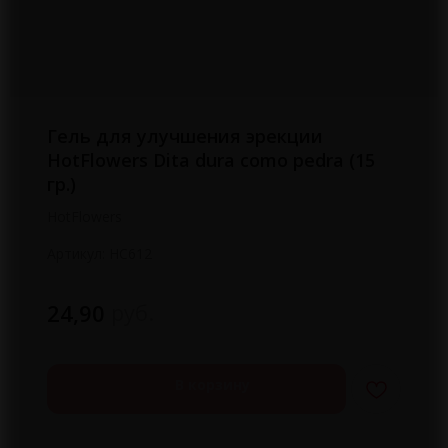
Гель для улучшения эрекции
HotFlowers Dita dura como pedra (15
гр.)
HotFlowers
Артикул:
HC612
руб.
24,90
В корзину