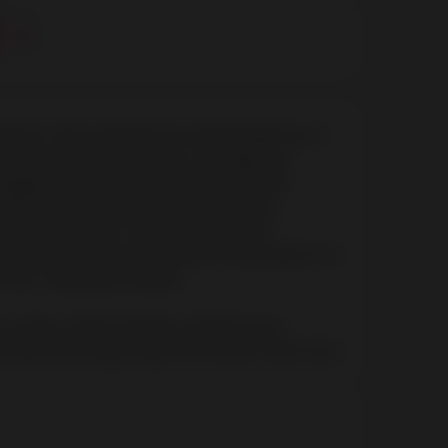
рикант. Все компоненты произведены на
ехнологической основе, не содержат
поддержать уровень pH естественнй
лажнения женских половых органов,
ствия, поможет продлить минуты
 составе имеется вытяжка из женьшеня. На
тим с презервативами.
in, aqua, sodium lactate, xanthan gum,
ulinate, panax ginseng root extract, lactic acid.