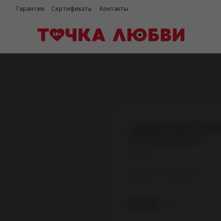
Гарантия
Сертификаты
Контакты
Органический лубри
Ginseng (100 мл.)
BIOglide
Артикул:
7120011030
руб.
87,90