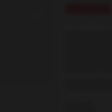
В корзину
Натуральный гель-луб
естественной или биот
консервантов, чтобы 
смазки. Создан для ув
продолжительного дей
наслаждения, так как в
водной основе, Совмес
Состав: vegetable glycer
levulinic acid, sodium lev
Объем: 100 мл
Основа: Водная