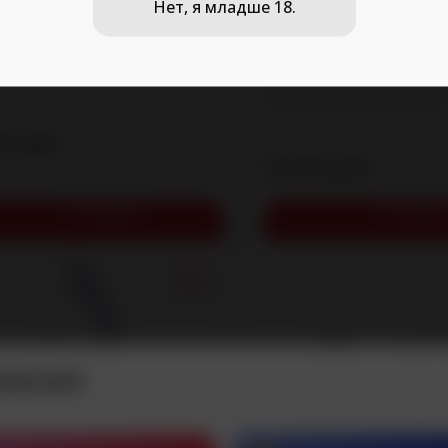
Нет, я младше 18.
годняя шапка
Чулки черные с круж
поясом (Sense) (S/M)
Чулки черные с кружевным по
"изюминкой" любого образа.
руб.
90
руб.
59,90
В корзину
В корзин
имание!