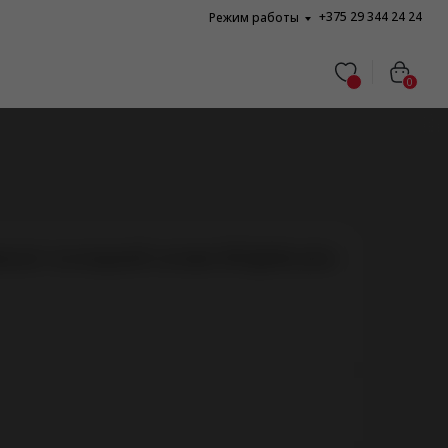
+375 29 344 24 24
Режим работы
0
кант на водной основе BIOglide plus