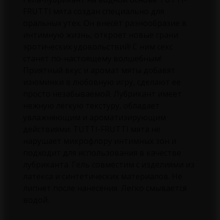
FRUTTI мята создан специально для
оральных утех. Он внесёт разнообразие в
интимную жизнь, откроет новые грани
эротических удовольствий! С ним секс
станет по-настоящему волшебным!
Приятный вкус и аромат мяты добавят
изюминки в любовную игру, сделают её
просто незабываемой. Лубрикант имеет
нежную лёгкую текстуру, обладает
увлажняющим и ароматизирующим
действиями. TUTTI-FRUTTI мята не
нарушает микрофлору интимных зон и
подходит для использования в качестве
лубриканта. Гель совместим с изделиями из
латекса и синтетических материалов. Не
липнет после нанесения. Легко смывается
водой.