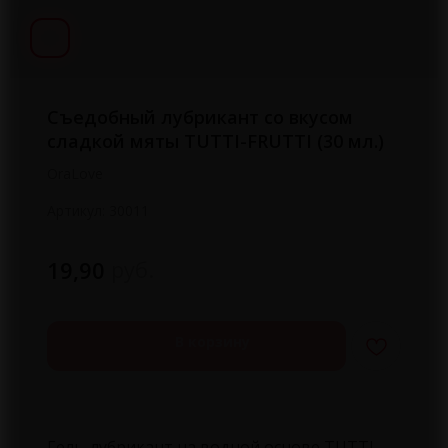
Съедобный лубрикант со вкусом
сладкой мяты TUTTI-FRUTTI (30 мл.)
OraLove
Артикул:
30011
руб.
19,90
В корзину
Гель-лубрикант на водной основе TUTTI-