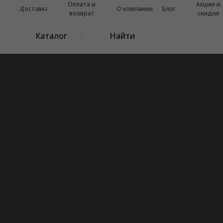
Оплата и
Акции и
Доставка
О компании
Блог
возврат
скидки
Каталог
Найти