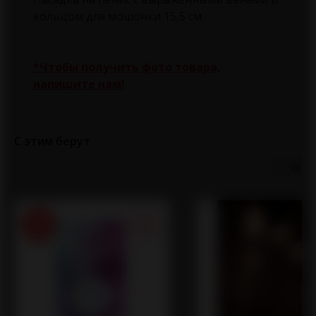
кольцом для мошонки 15,5 см.
*Чтобы получить фото товара,
напишите нам!
С этим берут
New