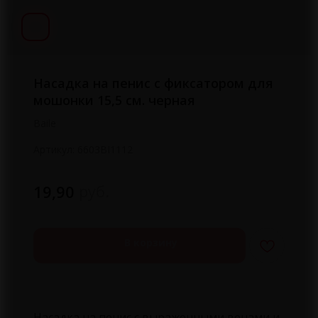
Насадка на пенис c фиксатором для
мошонки 15,5 см. черная
Baile
Артикул:
6603BI1112
руб.
19,90
В корзину
Насадка на пенис c выраженными венами и