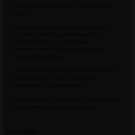
Скретч-плакат формата А3 в картонном
тубусе.
Тубус не позволит плакату помяться и
потерять свой первоначальный вид.
Плакат может стать отличным
небанальным подарком друзьям или
любимому человеку.
Чтобы начать играть, достаточно просто
стереть скретч-слой и выполнить
спрятанное под ним задание.
Скретч-плакат "Да, папочка" станет вашим
проводником в мир грубого секса.
С этим берут