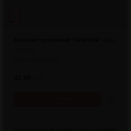
Кэтсьюит кружевной "Fatal look" (S-L)
Penthouse
Артикул:
PENT4005263
руб.
42,90
В корзину
Соблазнительная черная сетка в сочетании