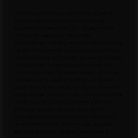
Чулки с поясом из сетки красного цвета,
усыпанные блестящими кристаллами –
фаворит рокового или же праздничного
образа. Эта модель с легкостью
воспламенит страсть любого, чей взор хоть
на миг остановится на носительнице столь
будоражащего фантазию предмета одежды.
Чулки станут отличным дополнением к
образу на день всех влюбленных, который
на самом деле можно устроить в любой
день. Выполнены из высококачественных
материалов, а значит они – хорошо тянутся,
приятны к телу, износостойки, а мягкая
резинка не будет впиваться в талию.
Кристаллы расположены ниже имитации
чулкодержателей, поэтому они не будут
выпирать сквозь облегающие юбки и