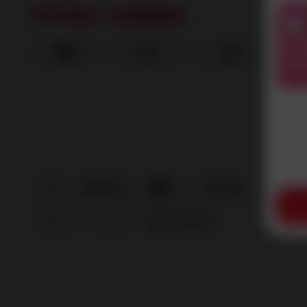
Реж
вых