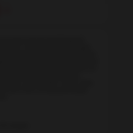
етельками и декоративной ажурной
 же имеет открытый доступ. Благодаря
о количества нейлона, белье сохраняет
руется, растягивается и выгодно облегает
ана, даже после сильного растяжения, оно
сегда принимает исходную форму.
ллергию, не окрашивает. Уход и стирку
 соответствии с инструкцией завода-
вке.
6% спандекс.