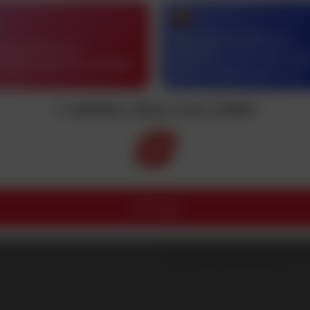
О магазине
Каталог
Для
Все товары
О нас
Прог
Доставка по Минску в
им работы на
течение 1 часа или скид
Бестселлеры
Вакансии
Опла
одных круглосуточный
5% на следующий заказ
Акции и скидки
Контакты
Дост
Импортеры
Гара
С любовью, Ваша точка любви!
Новинки
Пом
ООО "ЛЮБОВЬ И ЗДОРОВЬЕ"
Адрес: БЕЛАРУСЬ, Г. МИНСК, УЛ. БОГ
Директор Холодинская Э.Р. +375(29)18
LET'S GO!
tochkalubvi24@mail.ru
Свидетельство о государственной 
Минским горисполкомом 18.12.2024 
Регистрационный номер в Торговом
Беларусь 740103 от 20.01.2025