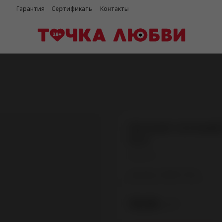
Гарантия
Сертификаты
Контакты
Кетсьюит сеточный 
(S/L)
Amor El
Артикул:
AME011BLK
руб.
59,90