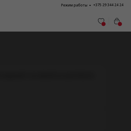
+375 29 344 24 24
Режим работы
ажурный с вставкой на шее Murzia