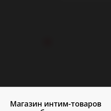
Магазин интим-товаров
слойный ошейник из
Падающая башня для 