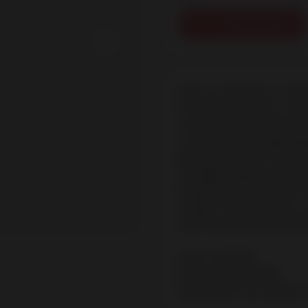
В корзину
Боди-комбинезон с бр
вставкой на шее, а так
использованию большег
очертания, не деформи
фигуру. А за счет эласт
не деформируются, и в
Изделие не вызывает а
следует производить в
изготовителя на упако
Цвет: черный
Размер: S/L (44-46)
Материал: 94% нейлон, 