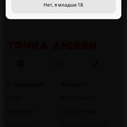
Доставка
Нет, я младше 18.
Гарантия
Помощь
Внимание!
Режим работы на выходных
круглосуточный
ООО "ЛЮБОВЬ И ЗДОРОВЬЕ"
Адрес: БЕЛАРУСЬ, Г. МИНСК, УЛ. БОГДАНОВИЧА, ДОМ 50,
220002
Директор Холодинская Э.Р. +375(29)1872141, E-mail:
Доставка по Минску в
tochkalubvi24@mail.ru
течение 1 часа или скидка
Свидетельство о государственной регистрации выдано
Минским горисполкомом 18.12.2024 УНП: 193822566
5% на следующий заказ
Регистрационный номер в Торговом реестре Республики
Беларусь 740103 от 20.01.2025
С любовью, Ваша
Указанные контакты являются в том числе контактами для
точка любви!
связи по вопросам обращения покупателей о нарушении