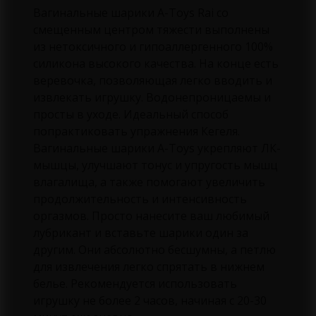
Вагинальные шарики A-Toys Rai со
смещенным центром тяжести выполнены
из нетоксичного и гипоаллергенного 100%
силикона высокого качества. На конце есть
веревочка, позволяющая легко вводить и
извлекать игрушку. Водонепроницаемы и
просты в уходе. Идеальный способ
попрактиковать упражнения Кегеля.
Вагинальные шарики А-Toys укрепляют ЛК-
мышцы, улучшают тонус и упругость мышц
влагалища, а также помогают увеличить
продолжительность и интенсивность
оргазмов. Просто нанесите ваш любимый
лубрикант и вставьте шарики один за
другим. Они абсолютно бесшумны, а петлю
для извлечения легко спрятать в нижнем
белье. Рекомендуется использовать
игрушку не более 2 часов, начиная с 20-30