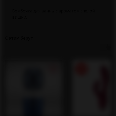
Бомбочка для ванны с ароматом спелой
вишни.
С этим берут
-14%
О магазине
Каталог