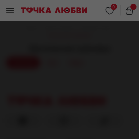
0
Главная
/
Каталог товаров
/
Сувениры и игры
/
Эротические сувениры
Эротические сувениры
Сувениры
Все
Игры
О магазине
Каталог
О нас
Все товары
Вакансии
Бестселлеры
Контакты
Акции и скидки