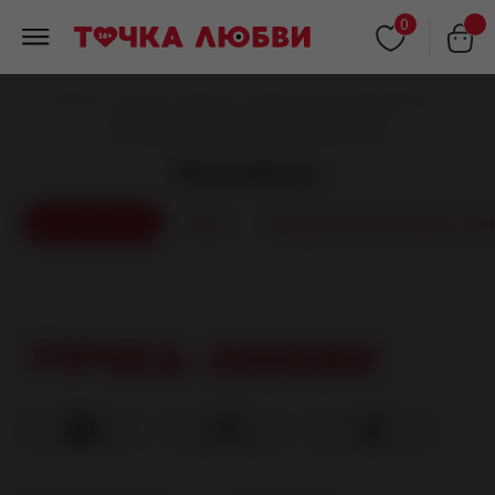
0
Главная
/
Каталог товаров
/
Клиторальные стимуляторы
/
Универсальные массажеры микрофоны
Микрофоны
Микрофоны
Все
Вакуумно-волновые сти
О магазине
Каталог
О нас
Все товары
Вакансии
Бестселлеры
Контакты
Акции и скидки