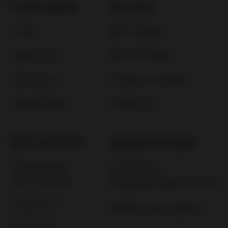
Импортеры
Новинки
Для клиента
Документация
Программа
Политика
лояльности
конфиденциальности
Оплата и
Публичная оферта
возврат
Доставка
Гарантия
Помощь
ООО "ЛЮБОВЬ И ЗДОРОВЬЕ"