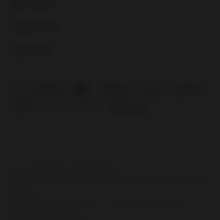
Адрес: БЕЛАРУСЬ, Г. МИНСК, УЛ. БОГДАНОВИЧА, ДОМ 50,
220002
Директор Холодинская Э.Р. +375(29)1872141, E-mail:
tochkalubvi24@mail.ru
Свидетельство о государственной регистрации выдано
Минским горисполкомом 18.12.2024 УНП: 193822566
Регистрационный номер в Торговом реестре Республики
Беларусь 740103 от 20.01.2025
Указанные контакты являются в том числе контактами для
связи по вопросам обращения покупателей о нарушении
их прав. Номер телефона работников местных
исполнительных и распорядительных органов по месту
государственной регистрации ООО "ЛЮБОВЬ И
ЗДОРОВЬЕ", уполномоченных рассматривать обращения
покупателей: +375-29-829 10 34.