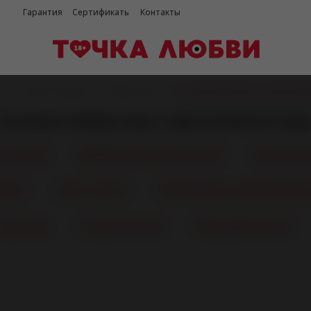
Гарантия
Сертификаты
Контакты
я
/
Каталог товаров
/
Вибраторы
/
Розовые вибраторы и фаллоим
Розовые вибраторы и фаллоимитатор
и дилдо
Двойные и двусторонние
Клиторал
нные
Для точки G
Клиторально-вагинальные 
Для пар
С управлением
Перезаряжаемые