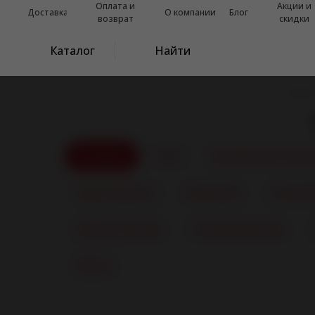
Оплата и
Акции и
Доставка
О компании
Блог
возврат
скидки
Каталог
Найти
Главна
Розовые
Все
Фаллоимитаторы 
Секс-машины
Большие
Стекля
Реалистичные
Технологичные
Мини