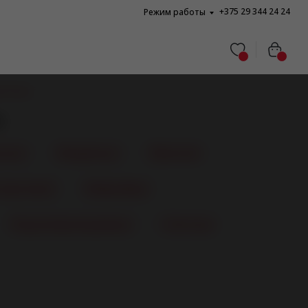
+375 29 344 24 24
Режим работы
итаторы
ы
ьные
Вакуумные
Мужские
(кролики)
Виброяйца
Водонепроницаемые
Элитные